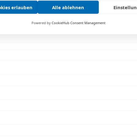
okies erlauben
Alle ablehnen
Einstellu
lar – wir melden uns bei dir und freuen
 zu heißen!
Powered by
CookieHub Consent Management