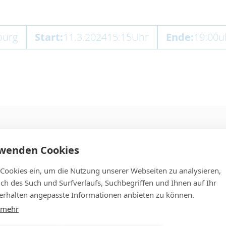
burg
Start:
11.3.2024
15:15
Uhr
Ende:
19:00
u
rwenden Cookies
 Cookies ein, um die Nutzung unserer Webseiten zu analysieren,
lich des Such und Surfverlaufs, Suchbegriffen und Ihnen auf Ihr
rhalten angepasste Informationen anbieten zu können.
 mehr
t aber noch kein Mitglied der Le