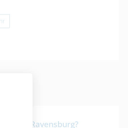
hr
benshilfe Ravensburg?