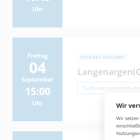
Uhr
Freitag
OFFENES ANGEBOT
04
Langenargen(Ge
September
15:00
Treffpunkt: Lebenshilfe, R
Uhr
Wir ve
Wir setzen
einschließ
Nutzungsve