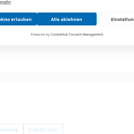
 mehr
okies erlauben
Alle ablehnen
Einstellu
 (Geld für Eis)
Powered by
CookieHub Consent Management
avensburg
Ende:
18:00
Uhr
avensburg
Ende:
20:15
Uhr