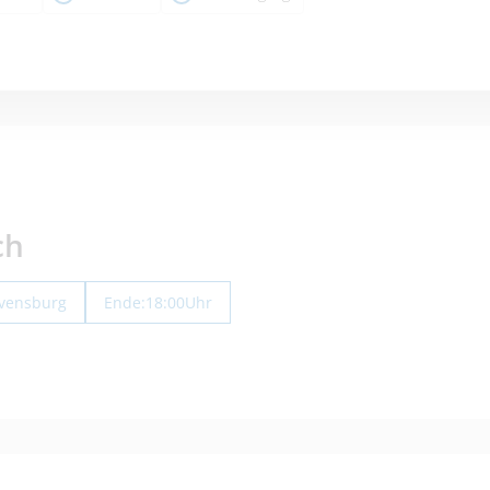
ch
avensburg
Ende:
18:00
Uhr