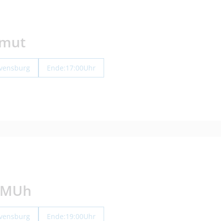
lmut
avensburg
Ende:
17:00
Uhr
-MUh
avensburg
Ende:
19:00
Uhr