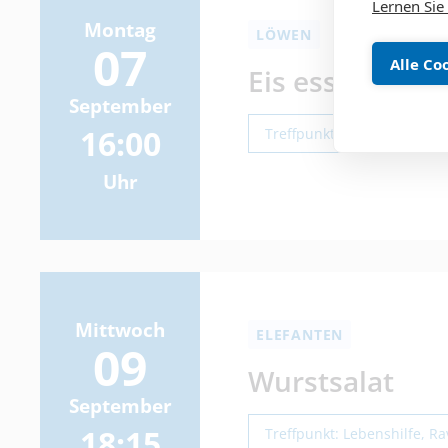
Lernen Sie
Montag
LÖWEN
07
Alle Co
Eis essen gehen
September
16:00
Treffpunkt: Lebenshilfe, R
Uhr
Mittwoch
ELEFANTEN
09
Wurstsalat
September
18:15
Treffpunkt: Lebenshilfe, R