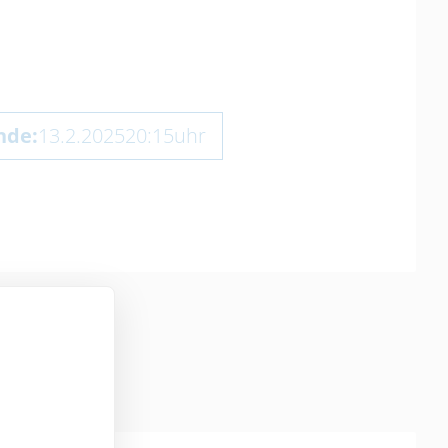
nde:
13.2.2025
20:15
uhr