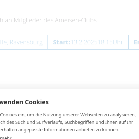
ch an Mitglieder des Ameisen-Clubs.
lfe, Ravensburg
Start:
13.2.2025
18:15
Uhr
E
rwenden Cookies
 Cookies ein, um die Nutzung unserer Webseiten zu analysieren,
lich des Such und Surfverlaufs, Suchbegriffen und Ihnen auf Ihr
rhalten angepasste Informationen anbieten zu können.
 mehr