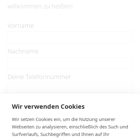
willkommen zu heißen!
Vorname
Nachname
Deine Telefonnummer
Deine E-Mail-Adresse
Wir verwenden Cookies
Wir setzen Cookies ein, um die Nutzung unserer
Webseiten zu analysieren, einschließlich des Such und
Wer ist dein Notfallkontakt
Surfverlaufs, Suchbegriffen und Ihnen auf Ihr