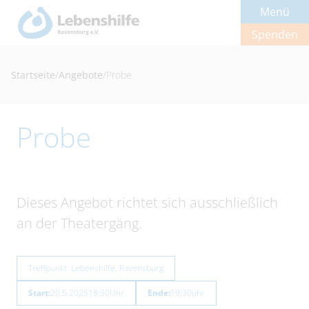
Menü
Spenden
Startseite
/
Angebote
/
Probe
Probe
Dieses Angebot richtet sich ausschließlich
an der Theatergäng.
Treffpunkt: Lebenshilfe, Ravensburg
Start:
20.5.2025
18:30
Uhr
Ende:
19:30
uhr