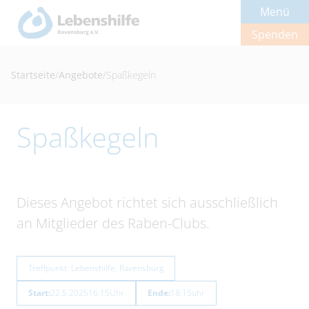
Menü
Spenden
Startseite
/
Angebote
/
Spaßkegeln
Spaßkegeln
Dieses Angebot richtet sich ausschließlich
an Mitglieder des Raben-Clubs.
Treffpunkt: Lebenshilfe, Ravensburg
Start:
22.5.2025
16:15
Uhr
Ende:
18:15
uhr