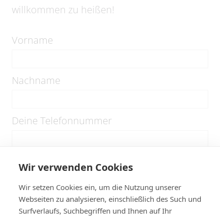
willkommen zu heißen!
Vorname
Nachname
Deine Telefonnummer
Deine E-Mail-Adresse
Wir verwenden Cookies
Wir setzen Cookies ein, um die Nutzung unserer
Webseiten zu analysieren, einschließlich des Such und
Wer ist dein Notfallkontakt
Surfverlaufs, Suchbegriffen und Ihnen auf Ihr