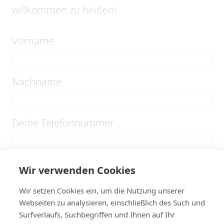
willkommen zu heißen!
Vorname
Nachname
Deine Telefonnummer
Deine E-Mail-Adresse
Wir verwenden Cookies
Wir setzen Cookies ein, um die Nutzung unserer
Webseiten zu analysieren, einschließlich des Such und
Wer ist dein Notfallkontakt
Surfverlaufs, Suchbegriffen und Ihnen auf Ihr