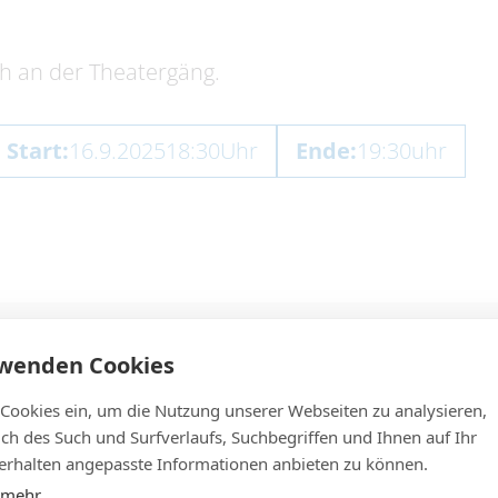
ch an der Theatergäng.
Start:
16.9.2025
18:30
Uhr
Ende:
19:30
uhr
rwenden Cookies
 Cookies ein, um die Nutzung unserer Webseiten zu analysieren,
lich des Such und Surfverlaufs, Suchbegriffen und Ihnen auf Ihr
rhalten angepasste Informationen anbieten zu können.
 mehr