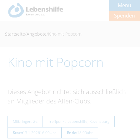
Menü
Spenden
Startseite
/
Angebote
/
Kino mit Popcorn
Kino mit Popcorn
Dieses Angebot richtet sich ausschließlich
an Mitglieder des Affen-Clubs.
Mitbringen: 2€
Treffpunkt: Lebenshilfe, Ravensburg
Start:
13.1.2026
16:00
Uhr
Ende:
18:00
uhr