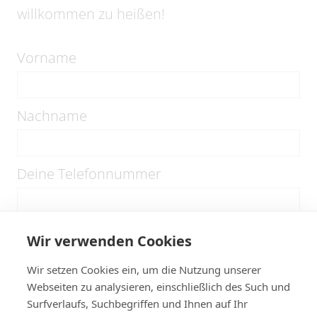
willkommen zu heißen!
Vorname
Nachname
Deine Telefonnummer
Deine E-Mail-Adresse
Wir verwenden Cookies
Wir setzen Cookies ein, um die Nutzung unserer
Webseiten zu analysieren, einschließlich des Such und
Wer ist dein Notfallkontakt
Surfverlaufs, Suchbegriffen und Ihnen auf Ihr