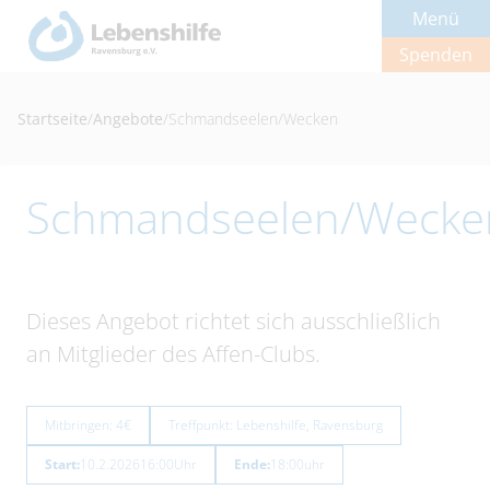
Menü
Spenden
Startseite
/
Angebote
/
Schmandseelen/Wecken
Schmandseelen/Wecke
Dieses Angebot richtet sich ausschließlich
an Mitglieder des Affen-Clubs.
Mitbringen: 4€
Treffpunkt: Lebenshilfe, Ravensburg
Start:
10.2.2026
16:00
Uhr
Ende:
18:00
uhr