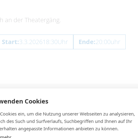
ch an der Theatergäng.
Start:
3.3.2026
18:30
Uhr
Ende:
20:00
uhr
rwenden Cookies
 Cookies ein, um die Nutzung unserer Webseiten zu analysieren,
lich des Such und Surfverlaufs, Suchbegriffen und Ihnen auf Ihr
rhalten angepasste Informationen anbieten zu können.
 mehr