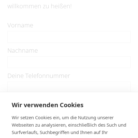
willkommen zu heißen!
Vorname
Nachname
Deine Telefonnummer
Deine E-Mail-Adresse
Wir verwenden Cookies
Wir setzen Cookies ein, um die Nutzung unserer
Webseiten zu analysieren, einschließlich des Such und
Wer ist dein Notfallkontakt
Surfverlaufs, Suchbegriffen und Ihnen auf Ihr