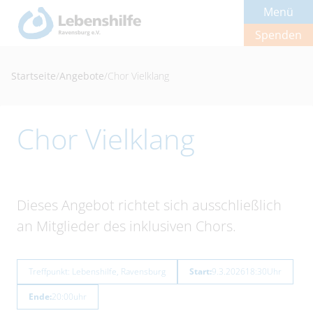
Menü
Spenden
Startseite
/
Angebote
/
Chor Vielklang
Chor Vielklang
Dieses Angebot richtet sich ausschließlich
an Mitglieder des inklusiven Chors.
Treffpunkt: Lebenshilfe, Ravensburg
Start:
9.3.2026
18:30
Uhr
Ende:
20:00
uhr