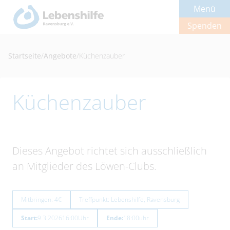
Menü
Spenden
Startseite
/
Angebote
/
Küchenzauber
Küchenzauber
Dieses Angebot richtet sich ausschließlich
an Mitglieder des Löwen-Clubs.
Mitbringen: 4€
Treffpunkt: Lebenshilfe, Ravensburg
Start:
9.3.2026
16:00
Uhr
Ende:
18:00
uhr