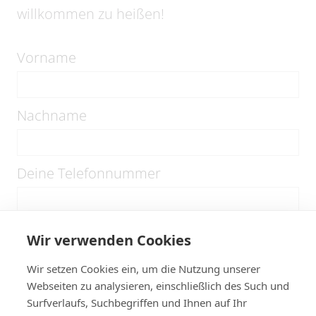
willkommen zu heißen!
Vorname
Nachname
Deine Telefonnummer
Deine E-Mail-Adresse
Wir verwenden Cookies
Wir setzen Cookies ein, um die Nutzung unserer
Webseiten zu analysieren, einschließlich des Such und
Wer ist dein Notfallkontakt
Surfverlaufs, Suchbegriffen und Ihnen auf Ihr