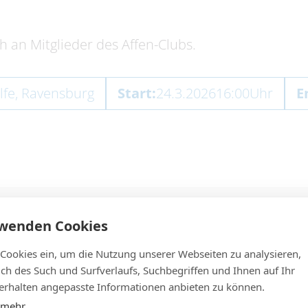
h an Mitglieder des Affen-Clubs.
lfe, Ravensburg
Start:
24.3.2026
16:00
Uhr
E
rwenden Cookies
 Cookies ein, um die Nutzung unserer Webseiten zu analysieren,
lich des Such und Surfverlaufs, Suchbegriffen und Ihnen auf Ihr
rhalten angepasste Informationen anbieten zu können.
 mehr