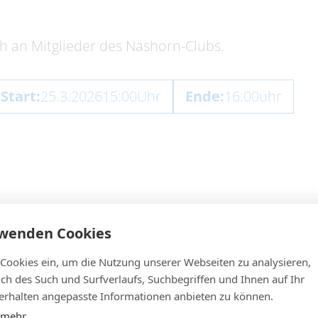
ch an Mitglieder des Nashorn-Clubs.
Start:
25.3.2026
15:00
Uhr
Ende:
16:00
uhr
rwenden Cookies
 Cookies ein, um die Nutzung unserer Webseiten zu analysieren,
lich des Such und Surfverlaufs, Suchbegriffen und Ihnen auf Ihr
rhalten angepasste Informationen anbieten zu können.
 mehr