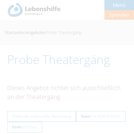
Menü
Spenden
Startseite
/
Angebote
/
Probe Theatergäng
Probe Theatergäng
Dieses Angebot richtet sich ausschließlich
an der Theatergäng.
Treffpunkt: Lebenshilfe, Ravensburg
Start:
7.4.2026
18:30
Uhr
Ende:
20:00
uhr