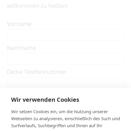
willkommen zu heißen!
Vorname
Nachname
Deine Telefonnummer
Deine E-Mail-Adresse
Wir verwenden Cookies
Wir setzen Cookies ein, um die Nutzung unserer
Webseiten zu analysieren, einschließlich des Such und
Wer ist dein Notfallkontakt
Surfverlaufs, Suchbegriffen und Ihnen auf Ihr