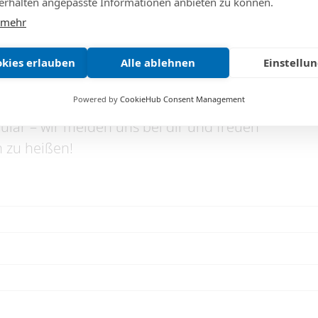
rhalten angepasste Informationen anbieten zu können.
 mehr
okies erlauben
Alle ablehnen
Einstellu
t aber noch kein Mitglied der Le
Powered by
CookieHub Consent Management
lar – wir melden uns bei dir und freuen
 zu heißen!