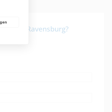
ngen
benshilfe Ravensburg?