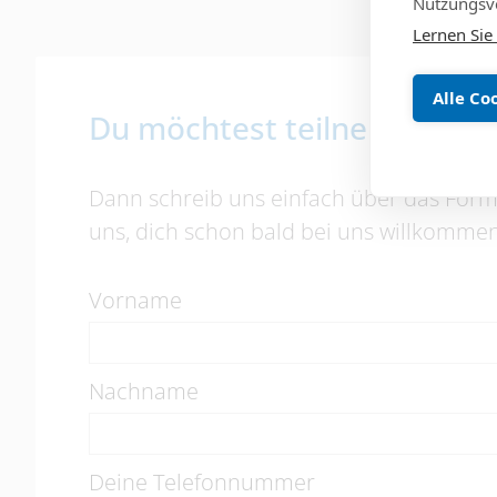
Nutzungsve
Lernen Sie
Alle Co
Du möchtest teilnehmen, bis
Dann schreib uns einfach über das Formu
uns, dich schon bald bei uns willkommen
Vorname
Nachname
Deine Telefonnummer