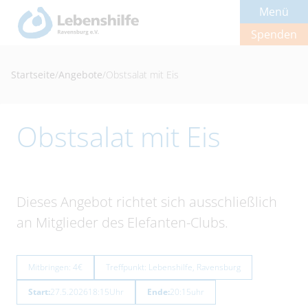
Menü
Spenden
Startseite
/
Angebote
/
Obstsalat mit Eis
Obstsalat mit Eis
Dieses Angebot richtet sich ausschließlich
an Mitglieder des Elefanten-Clubs.
Mitbringen: 4€
Treffpunkt: Lebenshilfe, Ravensburg
Start:
27.5.2026
18:15
Uhr
Ende:
20:15
uhr