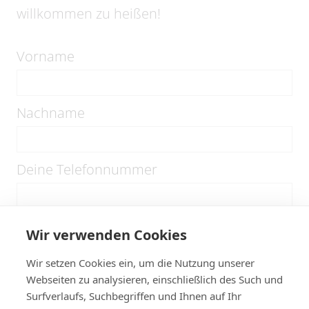
willkommen zu heißen!
Vorname
Nachname
Deine Telefonnummer
Deine E-Mail-Adresse
Wir verwenden Cookies
Wir setzen Cookies ein, um die Nutzung unserer
Webseiten zu analysieren, einschließlich des Such und
Wer ist dein Notfallkontakt
Surfverlaufs, Suchbegriffen und Ihnen auf Ihr