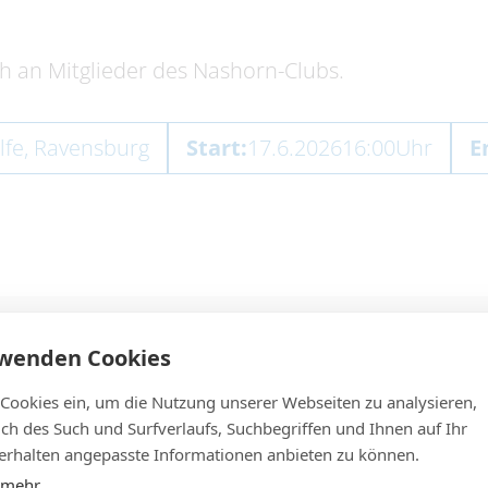
ch an Mitglieder des Nashorn-Clubs.
lfe, Ravensburg
Start:
17.6.2026
16:00
Uhr
E
rwenden Cookies
 Cookies ein, um die Nutzung unserer Webseiten zu analysieren,
lich des Such und Surfverlaufs, Suchbegriffen und Ihnen auf Ihr
rhalten angepasste Informationen anbieten zu können.
 mehr