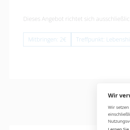
Dieses Angebot richtet sich ausschließli
Mitbringen: 2€
Treffpunkt: Lebenshi
Wir ve
Wir setzen
einschließ
Nutzungsve
Lernen Sie