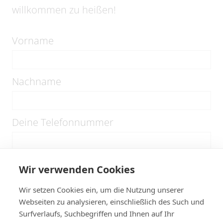
willkommen zu heißen!
Vorname
Nachname
Deine Telefonnummer
Deine E-Mail-Adresse
Wir verwenden Cookies
Wir setzen Cookies ein, um die Nutzung unserer
Webseiten zu analysieren, einschließlich des Such und
Wer ist dein Notfallkontakt
Surfverlaufs, Suchbegriffen und Ihnen auf Ihr