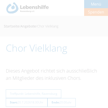
Menü
Spenden
Startseite
/
Angebote
/
Chor Vielklang
Chor Vielklang
Dieses Angebot richtet sich ausschließlich
an Mitglieder des inklusiven Chors.
Treffpunkt: Lebenshilfe, Ravensburg
Start:
20.7.2026
18:30
Uhr
Ende:
20:00
uhr