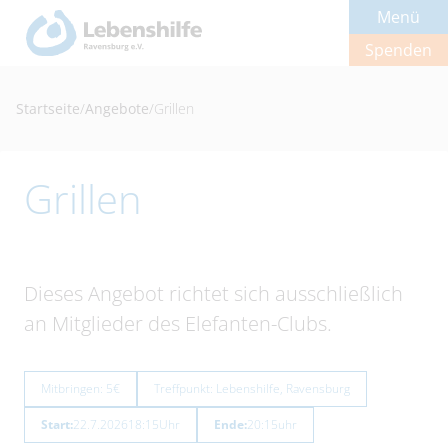
Menü
Spenden
Startseite
/
Angebote
/
Grillen
Grillen
Dieses Angebot richtet sich ausschließlich
an Mitglieder des Elefanten-Clubs.
Mitbringen: 5€
Treffpunkt: Lebenshilfe, Ravensburg
Start:
22.7.2026
18:15
Uhr
Ende:
20:15
uhr