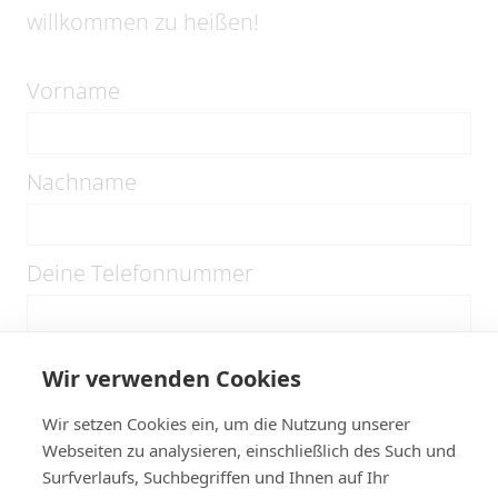
willkommen zu heißen!
Vorname
Nachname
Deine Telefonnummer
Deine E-Mail-Adresse
Wir verwenden Cookies
Wir setzen Cookies ein, um die Nutzung unserer
Webseiten zu analysieren, einschließlich des Such und
Wer ist dein Notfallkontakt
Surfverlaufs, Suchbegriffen und Ihnen auf Ihr