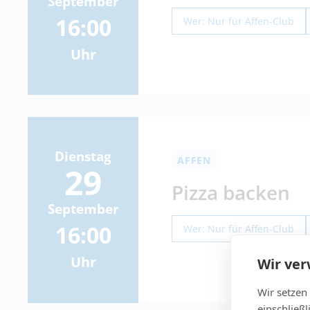
September
16:00
Wer: Nur für
Affen
-Club
Uhr
Dienstag
AFFEN
29
Pizza backen
September
16:00
Wer: Nur für
Affen
-Club
Uhr
Wir ve
Wir setzen
einschließ