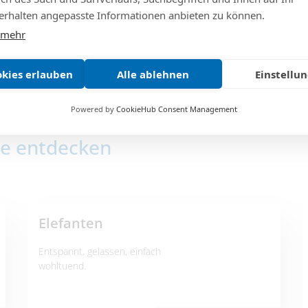
rhalten angepasste Informationen anbieten zu können.
 mehr
okies erlauben
Alle ablehnen
Einstellu
Powered by
CookieHub Consent Management
te entdecken
Elefanten
Entspannt, gelassen, einfach
wohltuend.